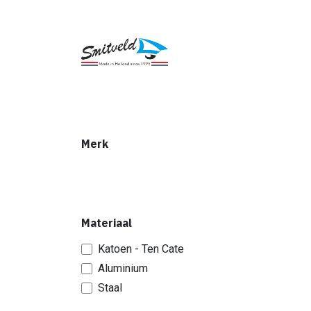
Overslaan naar inhoud
Caravanluifels
Vouwwagens
Accesso
Merk
Materiaal
Katoen - Ten Cate
Aluminium
Staal