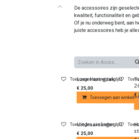
De accessoires zijn geselect
kwaliteit, functionaliteit en 
Of je nu onderweg bent, aan h
juiste accessoires heb je alles
Luxe Haringzak
T
Toevoegen aan verlanglijst
Toevo
2
€
25,00
€
Toevoegen aan winkelm
Uitdraai slinger
Ha
Toevoegen aan verlanglijst
Toevo
s
€
25,00