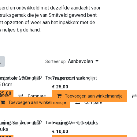
eerd en ontwikkeld met dezelfde aandacht voor
gebruiksgemak die je van Smitveld gewend bent.
et opzetten of weer aan het inpakken: met de
 netjes bij de hand.
Aanbevolen
Sorteer op:
entstok 170 -
Transport zak
egen aan verlanglijst
Toevoegen aan verlanglijst
60cm
€
25,00
25,00
andje
Compare
Toevoegen aan winkelmandje
Toevoegen aan winkelmandje
Compare
ring Spijker - 10
Haring V - 10 stuks
egen aan verlanglijst
Toevoegen aan verlanglijst
tuks
€
10,00